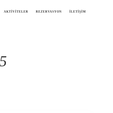
AKTIVITELER
REZERVASYON
İLETIŞIM
05