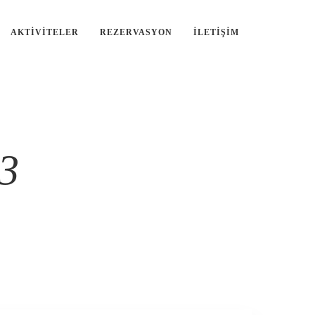
AKTIVITELER
REZERVASYON
İLETIŞIM
13