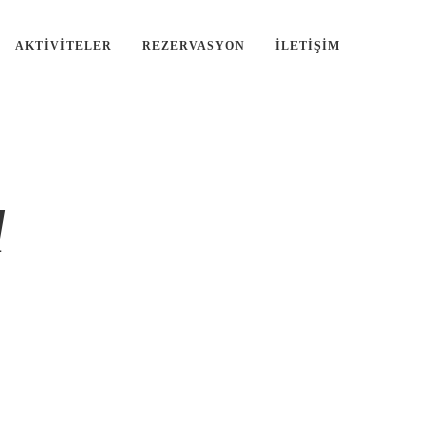
AKTIVITELER
REZERVASYON
İLETIŞIM
d