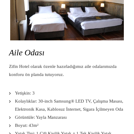
Aile Odası
Zifin Hotel olarak özenle hazırladığımız aile odalarımızda
konforu ön planda tutuyoruz.
Yetişkin:
3
Kolaylıklar:
30-inch Samsung® LED TV
,
Çalışma Masası
,
Elektronik Kasa
,
Kablosuz İnternet
,
Sigara İçilmeyen Oda
Görüntüle:
Yayla Manzarası
Boyut:
43m²
Yatak Tipi:
1 Çift Kişilik Yatak + 1 Tek Kişilik Yatak