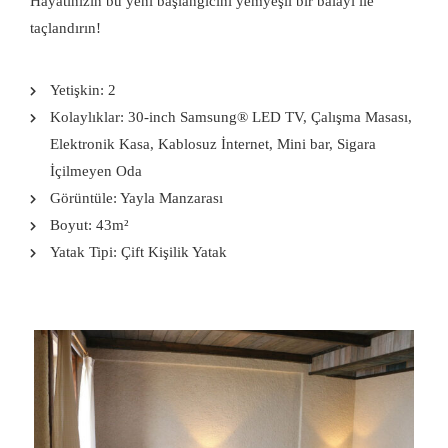
Hayatınızın bu yeni başlangıcını yemyeşil bir balayı ile
taçlandırın!
Yetişkin:
2
Kolaylıklar:
30-inch Samsung® LED TV
,
Çalışma Masası
,
Elektronik Kasa
,
Kablosuz İnternet
,
Mini bar
,
Sigara
İçilmeyen Oda
Görüntüle:
Yayla Manzarası
Boyut:
43m²
Yatak Tipi:
Çift Kişilik Yatak